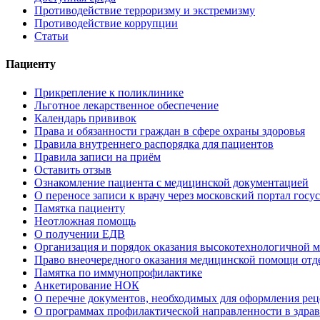
Противодействие терроризму и экстремизму
Противодействие коррупции
Статьи
Пациенту
Прикрепление к поликлинике
Льготное лекарственное обеспечение
Календарь прививок
Права и обязанности граждан в сфере охраны здоровья
Правила внутреннего распорядка для пациентов
Правила записи на приём
Оставить отзыв
Ознакомление пациента с медицинской документацией
О переносе записи к врачу через московский портал госу
Памятка пациенту
Неотложная помощь
О получении ЕДВ
Организация и порядок оказания высокотехнологичной
Право внеочередного оказания медицинской помощи отд
Памятка по иммунопрофилактике
Анкетирование НОК
О перечне документов, необходимых для оформления рец
О программах профилактической направленности в здра