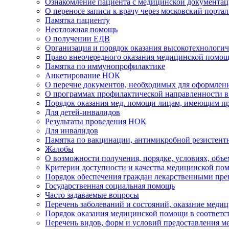
Ознакомление пациента с медицинской документа
О переносе записи к врачу через московский портал
Памятка пациенту
Неотложная помощь
О получении ЕДВ
Организация и порядок оказания высокотехнолог
Право внеочередного оказания медицинской помощ
Памятка по иммунопрофилактике
Анкетирование НОК
О перечне документов, необходимых для оформлен
О программах профилактической направленности в
Порядок оказания мед. помощи лицам, имеющим п
Для детей-инвалидов
Результаты проведения НОК
Для инвалидов
Памятка по вакцинации, антимикробной резистент
Жалобы
О возможности получения, порядке, условиях, объ
Критерии доступности и качества медицинской по
Порядок обеспечения граждан лекарственными пре
Государственная социальная помощь
Часто задаваемые вопросы
Перечень заболеваний и состояний, оказание меди
Порядок оказания медицинской помощи в соответс
Перечень видов, форм и условий предоставления 