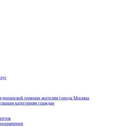
слуг
 медицинской помощи жителям города Москвы
ельным категориям граждан
ептов
воохранении