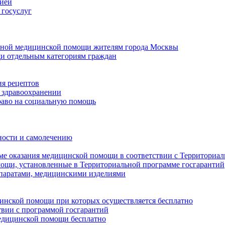
цией
 госуслуг
ичной медицинской помощи жителям города Москвы
и отдельным категориям граждан
ия рецептов
 здравоохранении
раво на социальную помощь
ности и самолечению
еме оказания медицинской помощи в соответствии с Территориа
мощи, установленные в Территориальной программе госгарантий
паратами, медицинскими изделиями
цинской помощи при которых осуществляется бесплатно
твии с программой госгарантий
медицинской помощи бесплатно